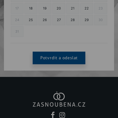
17
18
19
20
21
22
23
24
25
26
27
28
29
30
31
Potvrdit a odeslat