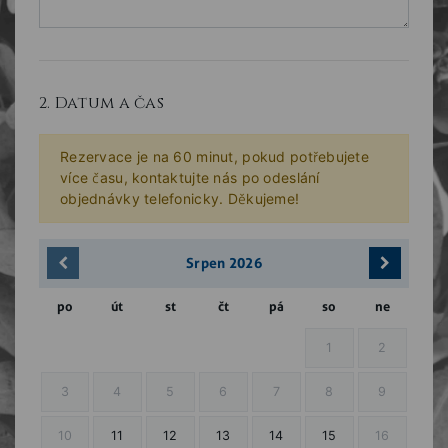
2. Datum a čas
Rezervace je na 60 minut, pokud potřebujete
více času, kontaktujte nás po odeslání
objednávky telefonicky. Děkujeme!
Srpen
2026
po
út
st
čt
pá
so
ne
1
2
3
4
5
6
7
8
9
10
11
12
13
14
15
16