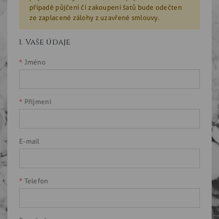
případě půjčení či zakoupení šatů bude odečten
ze zaplacené zálohy z uzavřené smlouvy.
1. Vaše údaje
Jméno
Příjmení
E-mail
Telefon