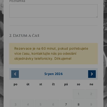
Poznámka
2. Datum a čas
Rezervace je na 60 minut, pokud potřebujete
více času, kontaktujte nás po odeslání
objednávky telefonicky. Děkujeme!
Srpen
2026
po
út
st
čt
pá
so
ne
1
2
3
4
5
6
7
8
9